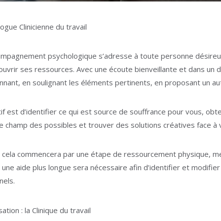
ogue Clinicienne du travail
Psychologue Ottignies-Louvain-la-Neu
mpagnement psychologique s’adresse à toute personne désireuse 
ouvrir ses ressources. Avec une écoute bienveillante et dans un d
nnant, en soulignant les éléments pertinents, en proposant un au
tif est d’identifier ce qui est source de souffrance pour vous, o
 le champ des possibles et trouver des solutions créatives face à 
, cela commencera par une étape de ressourcement physique, me
, une aide plus longue sera nécessaire afin d’identifier et modi
nels.
sation : la Clinique du travail
Psychologue Ottignies-Louvain-la-Ne