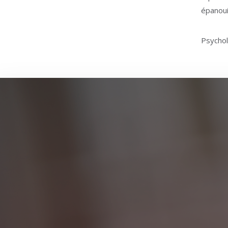
épanoui
Psychol
Louvain