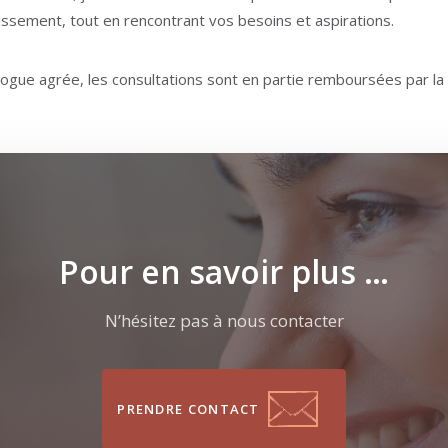
ssement, tout en rencontrant vos besoins et aspirations.
ogue agrée, les consultations sont en partie remboursées par la
-la-Neuve, psy Ottignies-Louvain-la-Neuve
Pour en savoir plus …
N’hésitez pas à nous contacter
PRENDRE CONTACT