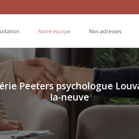
ultation
Notre équipe
Nos adresses
érie Peeters psychologue Louv
la-neuve