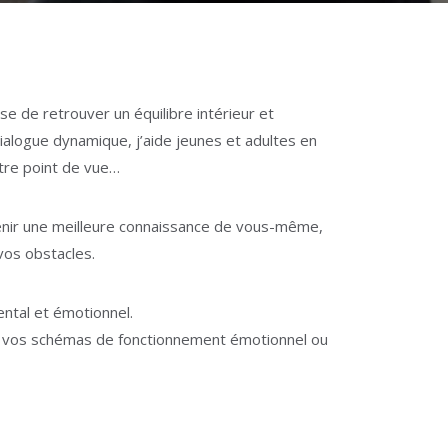
ve, psy Ottignies-Louvain-la-Neuve
de retrouver un équilibre intérieur et
ialogue dynamique, j’aide jeunes et adultes en
tre point de vue…
btenir une meilleure connaissance de vous-même,
vos obstacles.
ntal et émotionnel.
fier vos schémas de fonctionnement émotionnel ou
uve, psy Ottignies-Louvain-la-Neuve