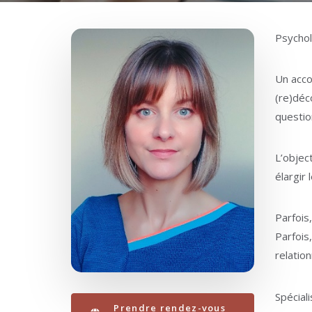
Psychol
Un acco
(re)déc
questio
L’objec
élargir
Parfois
Parfois
relation
Spéciali
Prendre rendez-vous