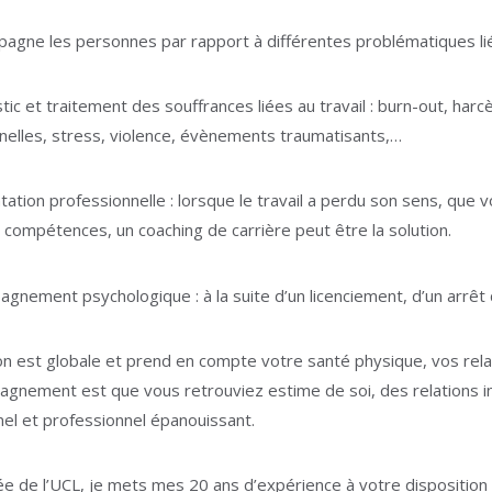
pagne les personnes par rapport à différentes problématiques liées 
ic et traitement des souffrances liées au travail : burn-out, harcèl
nnelles, stress, violence, évènements traumatisants,…
tation professionnelle : lorsque le travail a perdu son sens, qu
e compétences, un coaching de carrière peut être la solution.
gnement psychologique : à la suite d’un licenciement, d’un arrêt 
on est globale et prend en compte votre santé physique, vos relat
gnement est que vous retrouviez estime de soi, des relations in
el et professionnel épanouissant.
Psychologue Ottignies-Louvain
e de l’UCL, je mets mes 20 ans d’expérience à votre disposition 