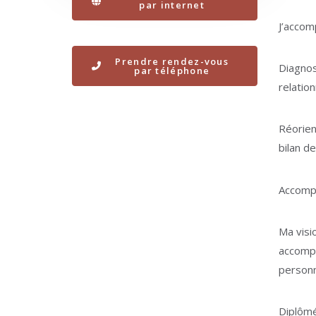
par internet
J’accom
Prendre rendez-vous
Diagnost
par téléphone
relatio
Réorien
bilan d
Accompa
Ma visi
accompa
personn
Diplômé